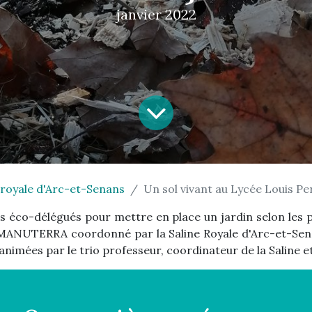
janvier 2022
 royale d'Arc-et-Senans
Un sol vivant au Lycée Louis P
 éco-délégués pour mettre en place un jardin selon les p
MANUTERRA coordonné par la Saline Royale d'Arc-et-Sena
imées par le trio professeur, coordinateur de la Saline et